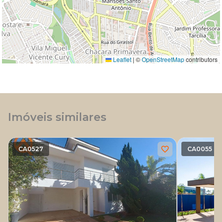
Leaflet
|
©
OpenStreetMap
contributors
Imóveis similares
CA0527
CA0055