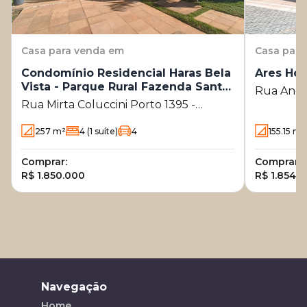
Casa
para venda em
Casa
para
Condomínio Residencial Haras Bela
Ares Ho
Vista - Parque Rural Fazenda Santa
Rua Anési
Cândida
Rua Mirta Coluccini Porto 1395 -
Sousas - 
Parque Rural Fazenda Santa Cândida -
257
m²
4
(1 suíte)
4
155.15
m²
Campinas - SP
Comprar:
Comprar:
R$ 1.850.000
R$ 1.854.6
Navegação
Home