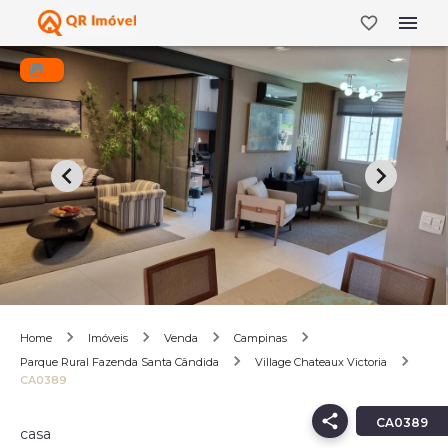
Home
Imóveis
Venda
Campinas
Parque Rural Fazenda Santa Cândida
Village Chateaux Victoria
CA0389
CA0389
casa