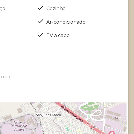
iço
Cozinha
Ar-condicionado
TV a cabo
ropa