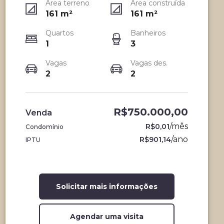
Área terreno
Área construída
161
m²
161
m²
Quartos
Banheiros
1
3
Vagas
Vagas des.
2
2
R$750.000,00
Venda
/
mês
R$0,01
Condomínio
/
ano
R$901,14
IPTU
Solicitar mais informações
Agendar uma visita