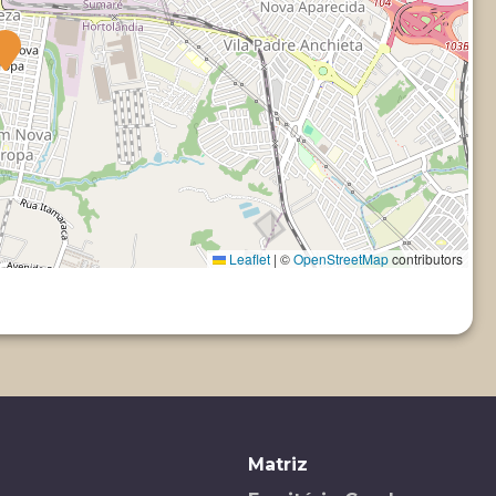
Leaflet
|
©
OpenStreetMap
contributors
Matriz