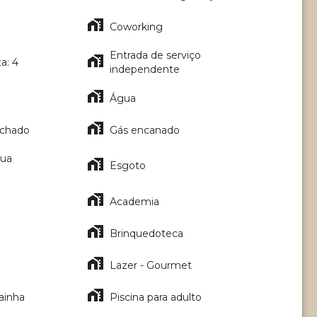
Coworking
Entrada de serviço
a: 4
independente
Água
echado
Gás encanado
gua
Esgoto
Academia
Brinquedoteca
Lazer - Gourmet
ainha
Piscina para adulto