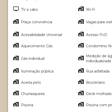
TV a cabo
Wi-Fi
Praça convivência
Vagas para visit
Acessibilidade Universal
Acesso PcD
Aquecimento Gás
Condomínio f
Medição de á
Gás individual
individualizada
Iluminação pública
Rua asfaltada
Aceita pets
Bicicletário
Churrasqueira
Deck molhado
Piscina
Piscina com pr