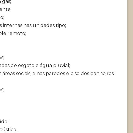
 gás;
ente;
o;
s internas nas unidades tipo;
ole remoto;
s;
as de esgoto e água pluvial;
reas sociais, e nas paredes e piso dos banheiros;
s;
ído;
ústico.