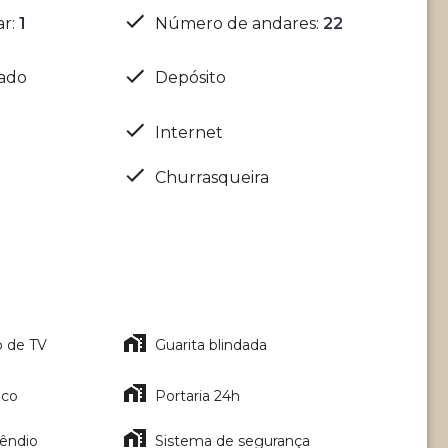
ar
:
1
Número de andares
:
22
nado
Depósito
Internet
Churrasqueira
o de TV
Guarita blindada
ico
Portaria 24h
cêndio
Sistema de segurança