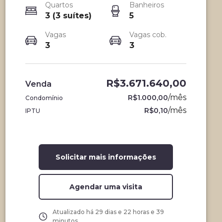
Quartos
Banheiros
3 (3 suítes)
5
Vagas
Vagas cob.
3
3
R$3.671.640,00
Venda
/
mês
R$1.000,00
Condomínio
/
mês
R$0,10
IPTU
Solicitar mais informações
Agendar uma visita
Atualizado há
29 dias e 22 horas e 39
minutos