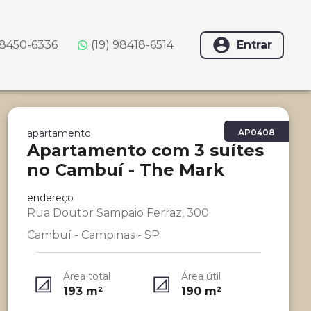
98450-6336
(19) 98418-6514
Entrar
apartamento
AP0408
Apartamento com 3 suítes
no Cambuí - The Mark
endereço
Rua Doutor Sampaio Ferraz, 300
Cambuí - Campinas - SP
Área total
Área útil
193
m²
190
m²