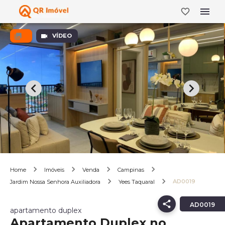
VÍDEO
Home
Imóveis
Venda
Campinas
AD0019
Jardim Nossa Senhora Auxiliadora
Yees Taquaral
AD0019
apartamento duplex
Apartamento Duplex no