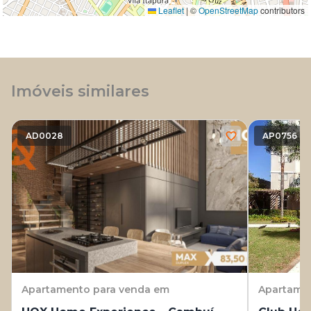
Leaflet
|
©
OpenStreetMap
contributors
Imóveis similares
AD0028
AP0756
Apartamento
para venda em
Apartame