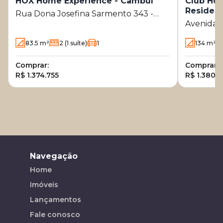
HOX Home Experience - Cambuí
Club Ho
Residenc
Rua Dona Josefina Sarmento 343 -
Avenida M
Cambuí - Campinas - SP
Angelis 3
83.5
m²
2
(1 suíte)
1
134
m²
- SP
Comprar:
Comprar:
R$ 1.374.755
R$ 1.380.
Navegação
Home
Imóveis
Lançamentos
Fale conosco