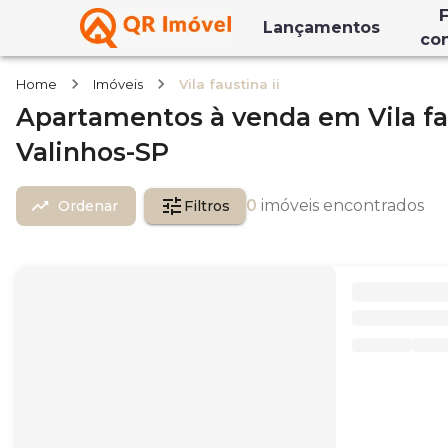
F
Lançamentos
co
Home
Imóveis
Vila faustina ii
Apartamentos
à venda
em
Vila fa
Valinhos-SP
0
imóveis encontrados
Ordenar
Filtros