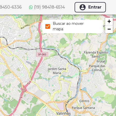
98450-6336
(19) 98418-6514
Entrar
+
Buscar ao mover
−
mapa