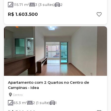
115.71 m²
3 (3 suítes)
2
R$ 1.603.500
Apartamento com 2 Quartos no Centro de
Campinas - Idea
Centro
65.3 m²
2 (1 suíte)
1