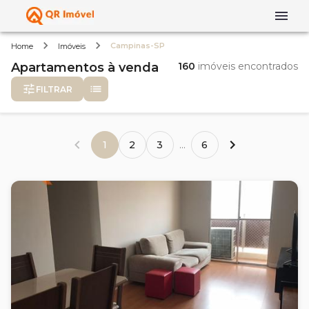
Campinas-SP
Home
Imóveis
Apartamentos
à venda
160
imóveis encontrados
FILTRAR
1
2
3
...
6