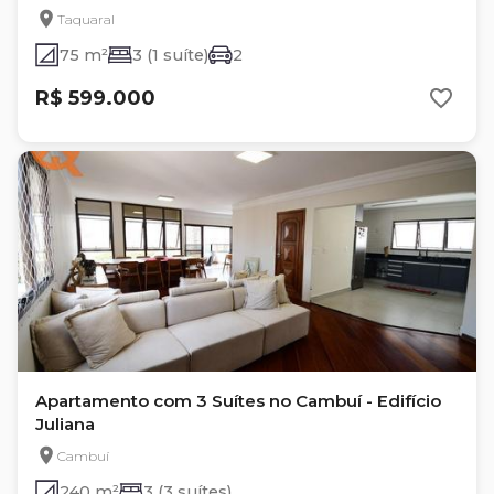
Taquaral
75 m²
3 (1 suíte)
2
R$ 599.000
Apartamento com 3 Suítes no Cambuí - Edifício
Juliana
Cambuí
240 m²
3 (3 suítes)