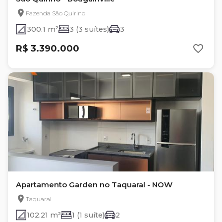
Fazenda São Quirino
300.1 m²
3 (3 suítes)
3
R$ 3.390.000
Apartamento Garden no Taquaral - NOW
Taquaral
102.21 m²
1 (1 suíte)
2